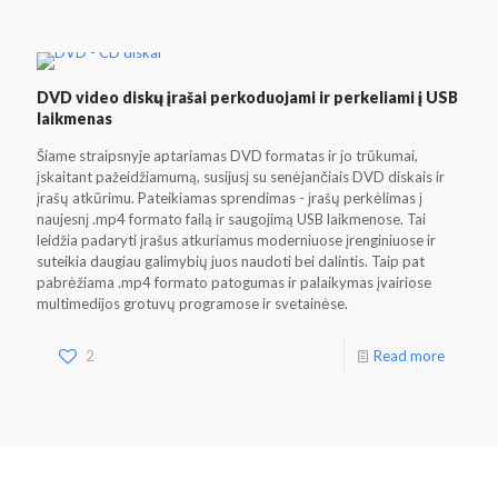
DVD video diskų įrašai perkoduojami ir perkeliami į USB
laikmenas
Šiame straipsnyje aptariamas DVD formatas ir jo trūkumai,
įskaitant pažeidžiamumą, susijusį su senėjančiais DVD diskais ir
įrašų atkūrimu. Pateikiamas sprendimas - įrašų perkėlimas į
naujesnį .mp4 formato failą ir saugojimą USB laikmenose. Tai
leidžia padaryti įrašus atkuriamus moderniuose įrenginiuose ir
suteikia daugiau galimybių juos naudoti bei dalintis. Taip pat
pabrėžiama .mp4 formato patogumas ir palaikymas įvairiose
multimedijos grotuvų programose ir svetainėse.
2
Read more