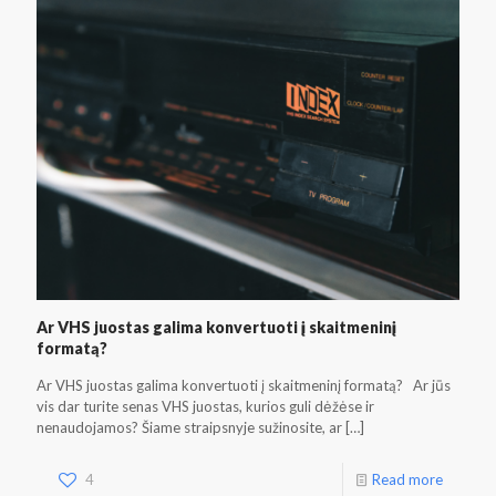
Ar VHS juostas galima konvertuoti į skaitmeninį
formatą?
Ar VHS juostas galima konvertuoti į skaitmeninį formatą? Ar jūs
vis dar turite senas VHS juostas, kurios guli dėžėse ir
nenaudojamos? Šiame straipsnyje sužinosite, ar
[…]
4
Read more