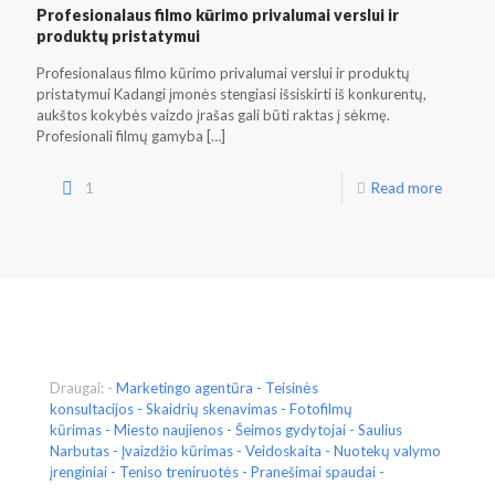
Profesionalaus filmo kūrimo privalumai verslui ir
produktų pristatymui
Profesionalaus filmo kūrimo privalumai verslui ir produktų
pristatymui Kadangi įmonės stengiasi išsiskirti iš konkurentų,
aukštos kokybės vaizdo įrašas gali būti raktas į sėkmę.
Profesionali filmų gamyba
[…]
1
Read more
Draugai: -
Marketingo agentūra
-
Teisinės
konsultacijos
-
Skaidrių skenavimas
-
Fotofilmų
kūrimas
-
Miesto naujienos
-
Šeimos gydytojai
-
Saulius
Narbutas
-
Įvaizdžio kūrimas
-
Veidoskaita
- Nuotekų valymo
įrenginiai -
Teniso treniruotės
- Pranešimai spaudai -