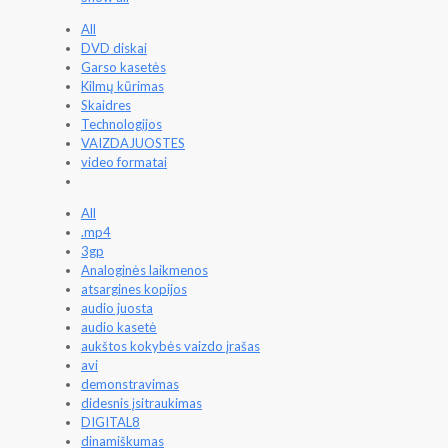
All
DVD diskai
Garso kasetės
Kilmų kūrimas
Skaidres
Technologijos
VAIZDAJUOSTES
video formatai
All
.mp4
3gp
Analoginės laikmenos
atsargines kopijos
audio juosta
audio kasetė
aukštos kokybės vaizdo įrašas
avi
demonstravimas
didesnis įsitraukimas
DIGITAL8
dinamiškumas