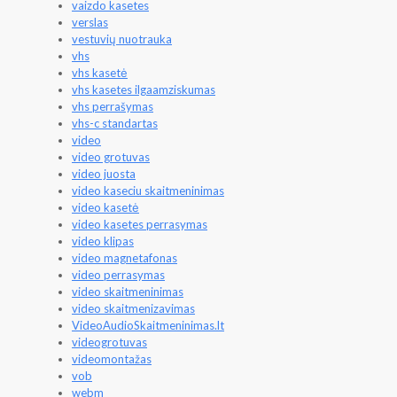
vaizdo kasetes
verslas
vestuvių nuotrauka
vhs
vhs kasetė
vhs kasetes ilgaamziskumas
vhs perrašymas
vhs-c standartas
video
video grotuvas
video juosta
video kaseciu skaitmeninimas
video kasetė
video kasetes perrasymas
video klipas
video magnetafonas
video perrasymas
video skaitmeninimas
video skaitmenizavimas
VideoAudioSkaitmeninimas.lt
videogrotuvas
videomontažas
vob
webm