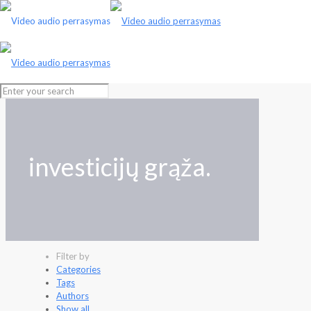
investicijų grąža.
Filter by
Categories
Tags
Authors
Show all