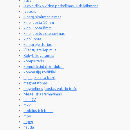
įrašai
is dvd disko video perkelimas i usb laikmena
įvaizdis
juostų skaitmeninimas
kino juosta 16mm
kino juosta 8mm
kino juostos skenavimas
kinojuosta
kinoprojektorius
Klientų atsiliepimus
Kokybės garantija
kompiuteris
kompleksiniai produktai
konversijų rodikliai
lojalių klientų bazė
magnetafonas
magnetines juostas vaizdo įrašų
Mėgėjiškas filmavimas
miniDV
mkv
mobilus telefonas
mov
mpeg
nauda