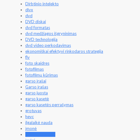
Dirbtinio intelekto
divx
dvd
DVD diskai
dvd formatas
dvd medžiagos išgryninimas
DVD technologija
dvd video perkodavimas
ekonomiškai efektyvi rinkodaros strategija
flv
foto skaidres
fotofilmas
fotofilmų kūrimas
garso įrašai
Garso įrašas
garso juosta
garso kasetė
garso kasetės perrašymas
grotuvas
hevc
ilgalaikė nauda
įmonė
investicijų grąža.