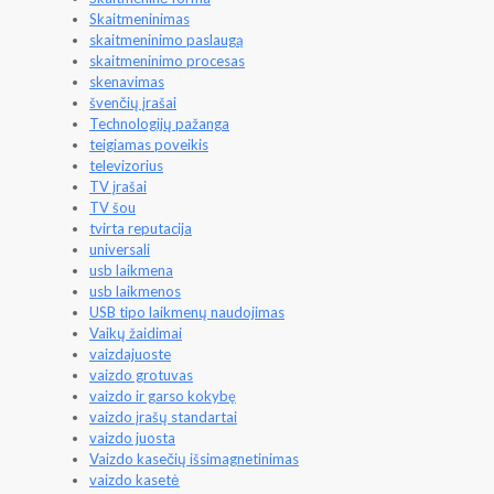
Skaitmeninimas
skaitmeninimo paslaugą
skaitmeninimo procesas
skenavimas
švenčių įrašai
Technologijų pažanga
teigiamas poveikis
televizorius
TV įrašai
TV šou
tvirta reputacija
universali
usb laikmena
usb laikmenos
USB tipo laikmenų naudojimas
Vaikų žaidimai
vaizdajuoste
vaizdo grotuvas
vaizdo ir garso kokybę
vaizdo įrašų standartai
vaizdo juosta
Vaizdo kasečių išsimagnetinimas
vaizdo kasetė