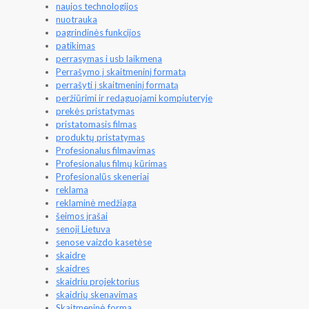
naujos technologijos
nuotrauka
pagrindinės funkcijos
patikimas
perrasymas i usb laikmena
Perrašymo į skaitmeninį formatą
perrašyti į skaitmeninį formatą
peržiūrimi ir redaguojami kompiuteryje
prekės pristatymas
pristatomasis filmas
produktų pristatymas
Profesionalus filmavimas
Profesionalus filmų kūrimas
Profesionalūs skeneriai
reklama
reklaminė medžiaga
šeimos įrašai
senoji Lietuva
senose vaizdo kasetėse
skaidre
skaidres
skaidriu projektorius
skaidrių skenavimas
Skaitmeninė forma