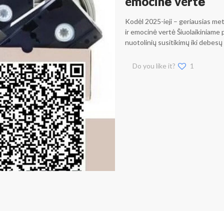
emocinė vertė
Kodėl 2025-ieji – geriausias me
ir emocinė vertė Šiuolaikiniame
nuotolinių susitikimų iki debesų
Do you like it?
1