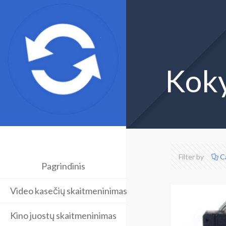
Koky
Filter by
C
Pagrindinis
Video kasečių skaitmeninimas
Kino juostų skaitmeninimas