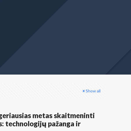
Show all
 geriausias metas skaitmeninti
s: technologijų pažanga ir