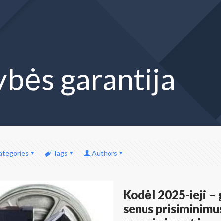
bės garantija
ategories
Tags
Authors
Kodėl 2025-ieji –
senus prisiminimu