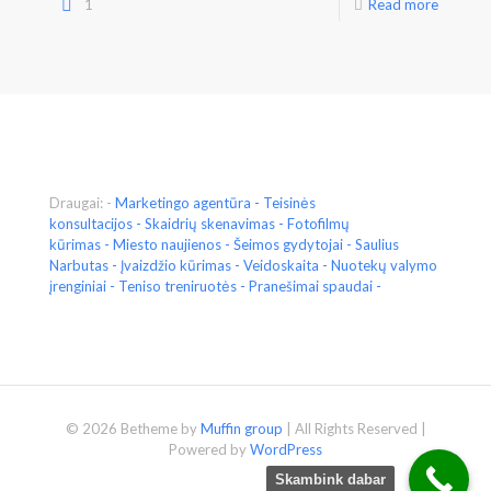
1
Read more
Draugai: -
Marketingo agentūra
-
Teisinės
konsultacijos
-
Skaidrių skenavimas
-
Fotofilmų
kūrimas
-
Miesto naujienos
-
Šeimos gydytojai
-
Saulius
Narbutas
-
Įvaizdžio kūrimas
-
Veidoskaita
- Nuotekų valymo
įrenginiai -
Teniso treniruotės
- Pranešimai spaudai -
© 2026 Betheme by
Muffin group
| All Rights Reserved |
Powered by
WordPress
Skambink dabar