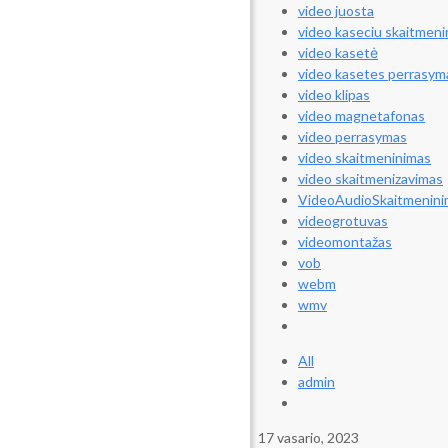
video juosta
video kaseciu skaitmen
video kasetė
video kasetes perrasym
video klipas
video magnetafonas
video perrasymas
video skaitmeninimas
video skaitmenizavimas
VideoAudioSkaitmeninim
videogrotuvas
videomontažas
vob
webm
wmv
All
admin
17 vasario, 2023