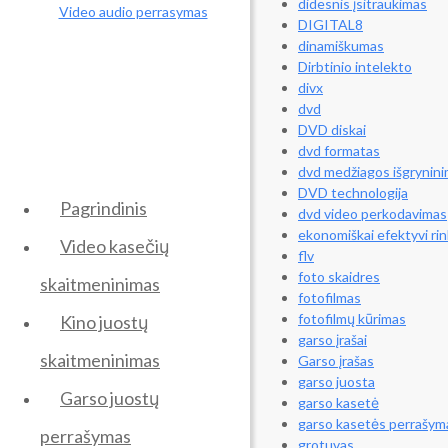
didesnis įsitraukimas
DIGITAL8
dinamiškumas
Dirbtinio intelekto
divx
dvd
DVD diskai
dvd formatas
dvd medžiagos išgrynin
DVD technologija
Pagrindinis
dvd video perkodavimas
ekonomiškai efektyvi rin
Video kasečių
flv
foto skaidres
skaitmeninimas
fotofilmas
fotofilmų kūrimas
Kino juostų
garso įrašai
skaitmeninimas
Garso įrašas
garso juosta
Garso juostų
garso kasetė
garso kasetės perrašym
perrašymas
grotuvas