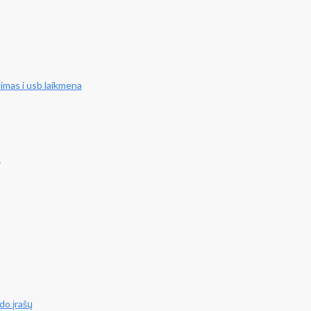
limas i usb laikmena
s
do įrašų