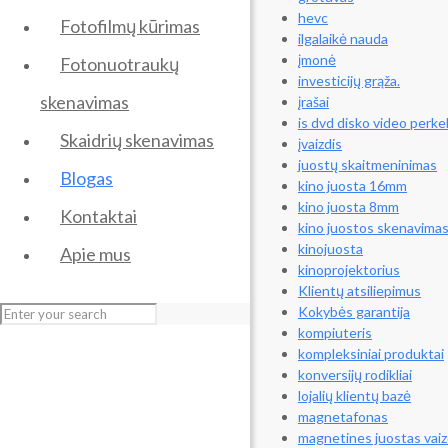
hevc
Fotofilmų kūrimas
ilgalaikė nauda
įmonė
Fotonuotraukų
investicijų grąža.
skenavimas
įrašai
is dvd disko video perke
Skaidrių skenavimas
įvaizdis
juostų skaitmeninimas
Blogas
kino juosta 16mm
kino juosta 8mm
Kontaktai
kino juostos skenavima
kinojuosta
Apie mus
kinoprojektorius
Klientų atsiliepimus
Kokybės garantija
kompiuteris
kompleksiniai produktai
konversijų rodikliai
lojalių klientų bazė
magnetafonas
magnetines juostas vaiz