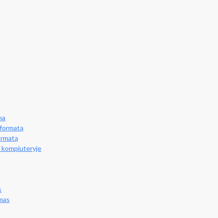
na
 formatą
formatą
i kompiuteryje
s
imas