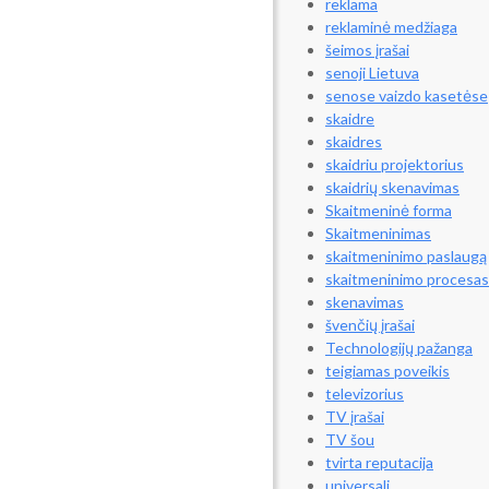
reklama
reklaminė medžiaga
šeimos įrašai
senoji Lietuva
senose vaizdo kasetėse
skaidre
skaidres
skaidriu projektorius
skaidrių skenavimas
Skaitmeninė forma
Skaitmeninimas
skaitmeninimo paslaugą
skaitmeninimo procesas
skenavimas
švenčių įrašai
Technologijų pažanga
teigiamas poveikis
televizorius
TV įrašai
TV šou
tvirta reputacija
universali