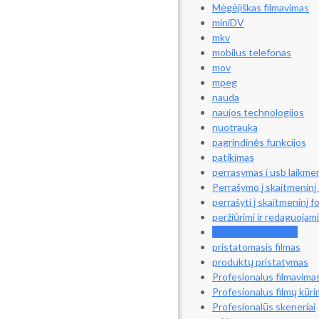
Mėgėjiškas filmavimas
miniDV
mkv
mobilus telefonas
mov
mpeg
nauda
naujos technologijos
nuotrauka
pagrindinės funkcijos
patikimas
perrasymas i usb laikme
Perrašymo į skaitmeninį
perrašyti į skaitmeninį 
peržiūrimi ir redaguojam
prekės pristatymas
pristatomasis filmas
produktų pristatymas
Profesionalus filmavima
Profesionalus filmų kūr
Profesionalūs skeneriai