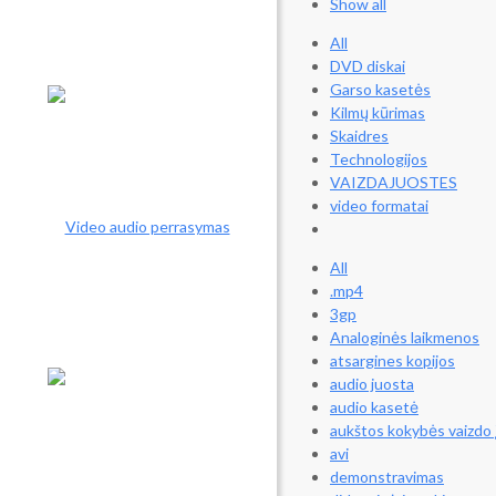
Show all
All
DVD diskai
Garso kasetės
Kilmų kūrimas
Skaidres
Technologijos
VAIZDAJUOSTES
video formatai
All
.mp4
3gp
Analoginės laikmenos
atsargines kopijos
audio juosta
audio kasetė
aukštos kokybės vaizdo 
avi
demonstravimas