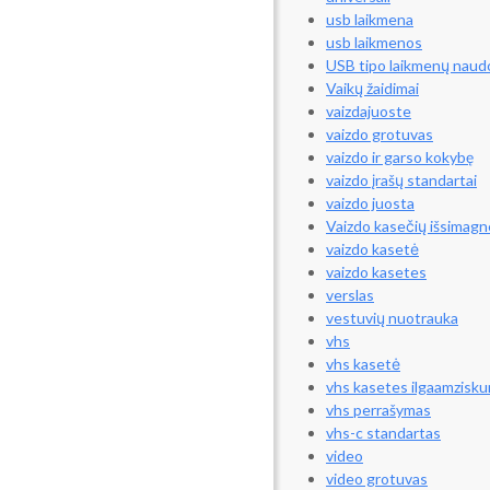
usb laikmena
usb laikmenos
USB tipo laikmenų naud
Vaikų žaidimai
vaizdajuoste
vaizdo grotuvas
vaizdo ir garso kokybę
vaizdo įrašų standartai
vaizdo juosta
Vaizdo kasečių išsimagn
vaizdo kasetė
vaizdo kasetes
verslas
vestuvių nuotrauka
vhs
vhs kasetė
vhs kasetes ilgaamzisk
vhs perrašymas
vhs-c standartas
video
video grotuvas