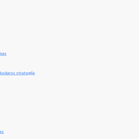
imas
kodaros strategija
as