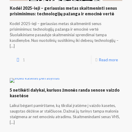
Kodėl 2025-ieji – geriausias metas skaitmeninti senus
prisiminimus: technologijų pažanga ir emocinė vertė
Kodėl 2025-ieji – geriausias metas skaitmeninti senus
prisiminimus: technologijų pažanga ir emocinė vertė
Šiuolaikiniame pasaulyje skaitmeniniai sprendimai tampa
kasdienybe. Nuo nuotolinių susitikimų iki debesų technologijų –
[…]
1
Read more
5 netikėti dalykai, kuriuos žmonės randa senose vaizdo
kasetėse
Laikui bėgant pamirštame, ką tiksliai įrašėme į vaizdo kasetes,
saugotas dėžėse ar stalčiuose. Dažnai jų turinys tampa malonia
staigmena ar net emociniu atradimu. Skaitmenindami senas VHS,
[…]