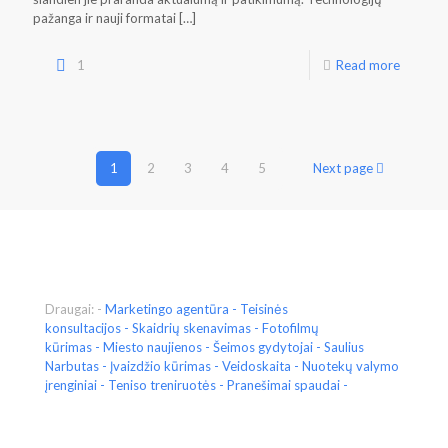
pažanga ir nauji formatai
[…]
1
Read more
1
2
3
4
5
Next page
Draugai: -
Marketingo agentūra
-
Teisinės
konsultacijos
-
Skaidrių skenavimas
-
Fotofilmų
kūrimas
-
Miesto naujienos
-
Šeimos gydytojai
-
Saulius
Narbutas
-
Įvaizdžio kūrimas
-
Veidoskaita
- Nuotekų valymo
įrenginiai -
Teniso treniruotės
- Pranešimai spaudai -