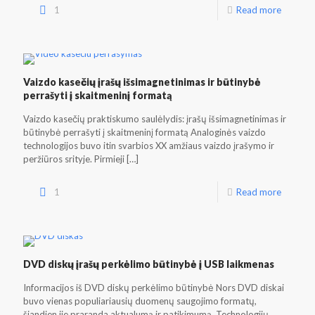
1
Read more
Vaizdo kasečių įrašų išsimagnetinimas ir būtinybė
perrašyti į skaitmeninį formatą
Vaizdo kasečių praktiskumo saulėlydis: įrašų išsimagnetinimas ir
būtinybė perrašyti į skaitmeninį formatą Analoginės vaizdo
technologijos buvo itin svarbios XX amžiaus vaizdo įrašymo ir
peržiūros srityje. Pirmieji
[…]
1
Read more
DVD diskų įrašų perkėlimo būtinybė į USB laikmenas
Informacijos iš DVD diskų perkėlimo būtinybė Nors DVD diskai
buvo vienas populiariausių duomenų saugojimo formatų,
šiandien jie praranda aktualumą ir patikimumą. Technologijų