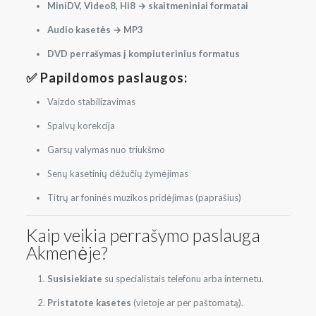
MiniDV, Video8, Hi8 → skaitmeniniai formatai
Audio kasetės → MP3
DVD perrašymas į kompiuterinius formatus
✅ Papildomos paslaugos:
Vaizdo stabilizavimas
Spalvų korekcija
Garsų valymas nuo triukšmo
Senų kasetinių dėžučių žymėjimas
Titrų ar foninės muzikos pridėjimas (paprašius)
Kaip veikia perrašymo paslauga
Akmenėje?
Susisiekiate
su specialistais telefonu arba internetu.
Pristatote kasetes
(vietoje ar per paštomatą).