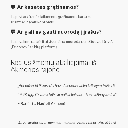
💬 Ar kasetės grąžinamos?
Taip, visos fizinės laikmenos grąžinamos kartu su
skaitmeninėmis kopijomis.
💬 Ar galima gauti nuorodą į įrašus?
Taip, galime pateikti atsisiuntimo nuorodą per „Google Drive“,
„Dropbox“ ar kitą platformą.
Realūs žmonių atsiliepimai iš
Akmenės rajono
„Ant mūsų VHS kasetės buvo filmuotas vaiko krikštynų įrašas iš
1998-ųjų. Gavome failą su puikia kokybe – labai džiaugiamės!“
–
Raminta, Naujoji Akmenė
„Labai greitas aptarnavimas, malonus bendravimas. Perrašė net