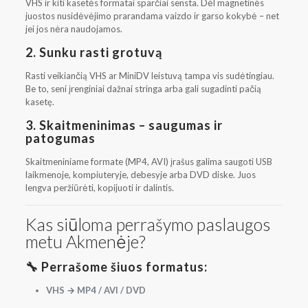
VHS ir kiti kasetės formatai sparčiai sensta. Dėl magnetinės
juostos nusidėvėjimo prarandama vaizdo ir garso kokybė – net
jei jos nėra naudojamos.
2.
Sunku rasti grotuvą
Rasti veikiančią VHS ar MiniDV leistuvą tampa vis sudėtingiau.
Be to, seni įrenginiai dažnai stringa arba gali sugadinti pačią
kasetę.
3.
Skaitmeninimas – saugumas ir
patogumas
Skaitmeniniame formate (MP4, AVI) įrašus galima saugoti USB
laikmenoje, kompiuteryje, debesyje arba DVD diske. Juos
lengva peržiūrėti, kopijuoti ir dalintis.
Kas siūloma perrašymo paslaugos
metu Akmenėje?
🔧 Perrašome šiuos formatus:
VHS → MP4 / AVI / DVD