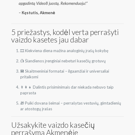
apgadintą Video8 juostą. Rekomenduoju!“
–
Kęstutis, Akmenė
5 priežastys, kodėl verta perrašyti
vaizdo kasetes jau dabar
🎞 Kiekviena diena mažina analoginių įrašų kokybę
📺 Šiandienos įrenginiai nebeturi kasečių grotuvų
💾 Skaitmeniniai formatai – ilgaamžiai ir universaliai
pritaikomi
👨‍👩‍👧 Dalintis prisiminimais dar niekada nebuvo taip
paprasta
🎁 Puiki dovana šeimai – perrašytas vestuvių, gimtadienių
ar atostogų įrašas
Užsakykite vaizdo kasečių
perrašymą Akmenėje