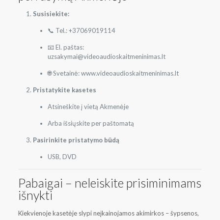
Susisiekite:
📞 Tel.: +37069019114
📧 El. paštas:
uzsakymai@videoaudioskaitmeninimas.lt
🌐 Svetainė: www.videoaudioskaitmeninimas.lt
Pristatykite kasetes
Atsineškite į vietą Akmenėje
Arba išsiųskite per paštomatą
Pasirinkite pristatymo būdą
USB, DVD
Pabaigai – neleiskite prisiminimams
išnykti
Kiekvienoje kasetėje slypi neįkainojamos akimirkos – šypsenos,