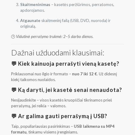
Skaitmeninimas
– kasetės peržiūrimos, perrašomos,
apdorojamos.
Atgaunate
skaitmeninį failą (USB, DVD, nuoroda) ir
originalą.
🕒
Vidutinė perrašymo trukmė: 2–5 darbo dienos.
Dažnai užduodami klausimai:
💬 Kiek kainuoja perrašyti vieną kasetę?
Priklausomai nuo ilgio ir formato –
nuo 7 iki 12 €
. Už didesnį
kiekį taikomos nuolaidos.
💬 Ką daryti, jei kasetė senai nenaudota?
Nesijaudinkite – visos kasetės kruopščiai tikrinamos prieš
perrašymą, jei reikia – valomos.
💬 Ar galima gauti perrašymą į USB?
Taip, populiariausias pasirinkimas –
USB laikmena su MP4
formatu
, tinkamu visiems įrenginiams.