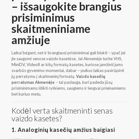
– išsaugokite brangius
prisiminimus
skaitmeniniame
amžiuje
Laikui bėgant, net ir brangiausi prisiminimai gali blukti – ypač jei
jie saugomi senose vaizdo kasetėse. Jei Akmenėje turite VHS,
MiniDV, Video8 ar kitų formatų kasetes, kuriose įamžinti jums
svarbūs gyvenimo momentai, dabar – puikus laikas pasirūpinti
jų perrašymu į skaitmeninį formatą.
Vaizdo kasečių
perrašymas Akmenėje
– tai paslauga, kuri padeda jūsų
prisiminimams išlikti ryškiems, saugiems ir lengvai prieinamiems
bet kuriuo metu.
Kodėl verta skaitmeninti senas
vaizdo kasetes?
1.
Analoginių kasečių amžius baigiasi