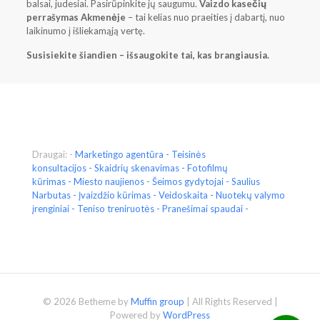
balsai, judesiai. Pasirūpinkite jų saugumu.
Vaizdo kasečių
perrašymas Akmenėje
– tai kelias nuo praeities į dabartį, nuo
laikinumo į išliekamąją vertę.
Susisiekite šiandien – išsaugokite tai, kas brangiausia.
Draugai: -
Marketingo agentūra
-
Teisinės
konsultacijos
-
Skaidrių skenavimas
-
Fotofilmų
kūrimas
-
Miesto naujienos
-
Šeimos gydytojai
-
Saulius
Narbutas
-
Įvaizdžio kūrimas
-
Veidoskaita
- Nuotekų valymo
įrenginiai -
Teniso treniruotės
- Pranešimai spaudai -
© 2026 Betheme by
Muffin group
| All Rights Reserved |
Powered by
WordPress